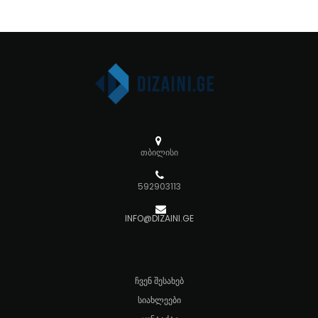
თბილისი
592903113
INFO@DIZAINI.GE
ᲩᲕᲔᲜ ᲨᲔᲡᲐᲮᲔᲑ
ᲡᲘᲐᲮᲚᲔᲔᲑᲘ