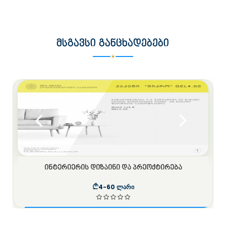
ᲛᲡᲒᲐᲕᲡᲘ ᲒᲐᲜᲪᲮᲐᲓᲔᲑᲔᲑᲘ
ᲘᲜᲢᲔᲠᲘᲔᲠᲘᲡ ᲓᲘᲖᲐᲘᲜᲘ ᲓᲐ ᲞᲠᲔᲝᲥᲢᲘᲠᲔᲑᲐ
4-60 ლარი