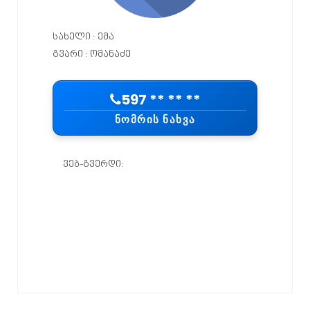
სახელი : ემა
გვარი : ომანაძე
597 ** ** **
ᲜᲝᲛᲠᲘᲡ ᲜᲐᲮᲕᲐ
ვებ-გვერდი:
შეაფასე