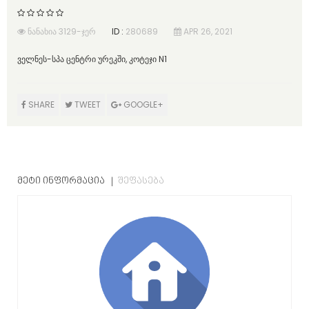
ᲜᲐᲜᲐᲮᲘᲐ 3129-ᲯᲔᲠ
ID :
280689
APR 26, 2021
ველნეს-სპა ცენტრი ურეკში, კოტეჯი N1
SHARE
TWEET
GOOGLE+
ᲛᲔᲢᲘ ᲘᲜᲤᲝᲠᲛᲐᲪᲘᲐ
ᲨᲔᲤᲐᲡᲔᲑᲐ