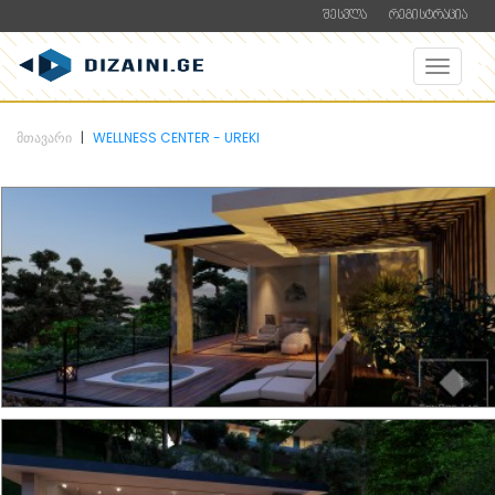
ᲨᲔᲡᲕᲚᲐ
ᲠᲔᲒᲘᲡᲢᲠᲐᲪᲘᲐ
ᲛᲗᲐᲕᲐᲠᲘ
WELLNESS CENTER - UREKI