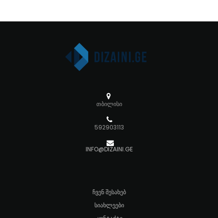
თბილისი
592903113
INFO@DIZAINI.GE
ᲩᲕᲔᲜ ᲨᲔᲡᲐᲮᲔᲑ
ᲡᲘᲐᲮᲚᲔᲔᲑᲘ