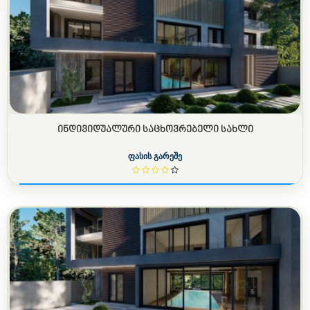
ᲘᲜᲓᲘᲕᲘᲓᲣᲐᲚᲣᲠᲘ ᲡᲐᲪᲮᲝᲕᲠᲔᲑᲔᲚᲘ ᲡᲐᲮᲚᲘ
ფასის გარეშე