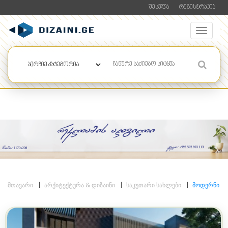
ᲨᲔᲡᲕᲚᲐ
ᲠᲔᲒᲘᲡᲢᲠᲐᲪᲘᲐ
ᲛᲗᲐᲕᲐᲠᲘ
ᲐᲠᲥᲘᲢᲔᲥᲢᲣᲠᲐ & ᲓᲘᲖᲐᲘᲜᲘ
ᲡᲐᲙᲣᲗᲐᲠᲘ ᲡᲐᲮᲚᲔᲑᲘ
ᲛᲝᲓᲔᲠᲜᲘ