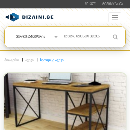
ᲨᲔᲡᲕᲚᲐ
ᲠᲔᲒᲘᲡᲢᲠᲐᲪᲘᲐ
ᲛᲗᲐᲕᲐᲠᲘ
ᲐᲕᲔᲯᲘ
ᲡᲐᲝᲤᲘᲡᲔ ᲐᲕᲔᲯᲘ