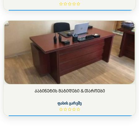
ᲙᲐᲑᲘᲜᲔᲢᲘᲡ ᲛᲐᲒᲘᲓᲔᲑᲘ & ᲗᲐᲠᲝᲔᲑᲘ
ფასის გარეშე