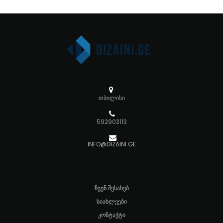
თბილისი
592903113
INFO@DIZAINI.GE
ᲩᲕᲔᲜ ᲨᲔᲡᲐᲮᲔᲑ
ᲡᲘᲐᲮᲚᲔᲔᲑᲘ
ᲙᲝᲜᲢᲐᲥᲢᲘ