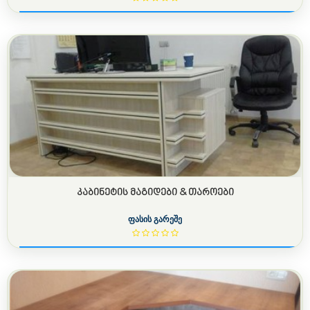
ᲙᲐᲑᲘᲜᲔᲢᲘᲡ ᲛᲐᲒᲘᲓᲔᲑᲘ & ᲗᲐᲠᲝᲔᲑᲘ
ფასის გარეშე