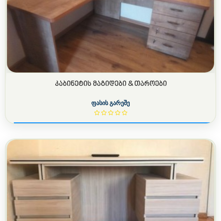
ᲙᲐᲑᲘᲜᲔᲢᲘᲡ ᲛᲐᲒᲘᲓᲔᲑᲘ & ᲗᲐᲠᲝᲔᲑᲘ
ფასის გარეშე