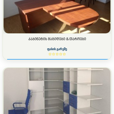
ᲙᲐᲑᲘᲜᲔᲢᲘᲡ ᲛᲐᲒᲘᲓᲔᲑᲘ & ᲗᲐᲠᲝᲔᲑᲘ
ფასის გარეშე