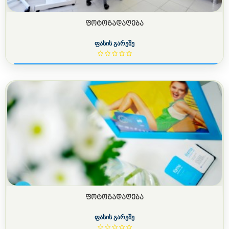
ᲤᲝᲢᲝᲒᲐᲓᲐᲦᲔᲑᲐ
ფასის გარეშე
ᲤᲝᲢᲝᲒᲐᲓᲐᲦᲔᲑᲐ
ფასის გარეშე