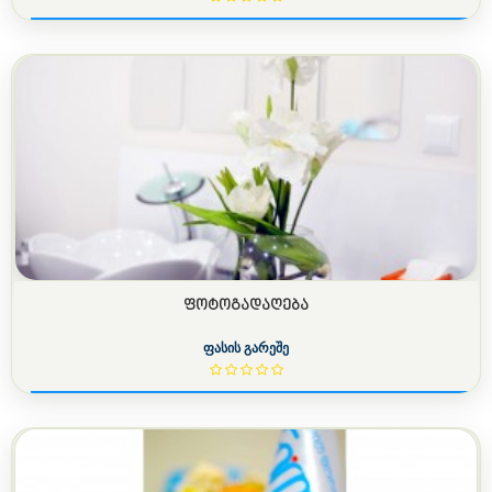
ᲤᲝᲢᲝᲒᲐᲓᲐᲦᲔᲑᲐ
ფასის გარეშე