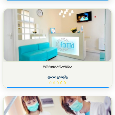
ᲤᲝᲢᲝᲒᲐᲓᲐᲦᲔᲑᲐ
ფასის გარეშე