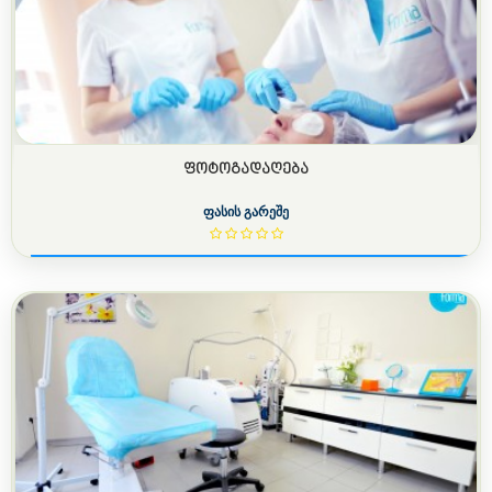
ᲤᲝᲢᲝᲒᲐᲓᲐᲦᲔᲑᲐ
ფასის გარეშე