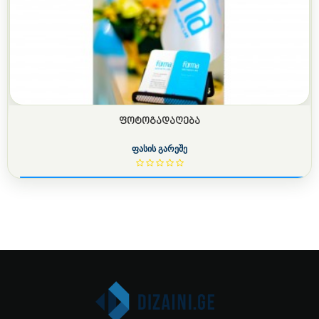
ᲤᲝᲢᲝᲒᲐᲓᲐᲦᲔᲑᲐ
ფასის გარეშე