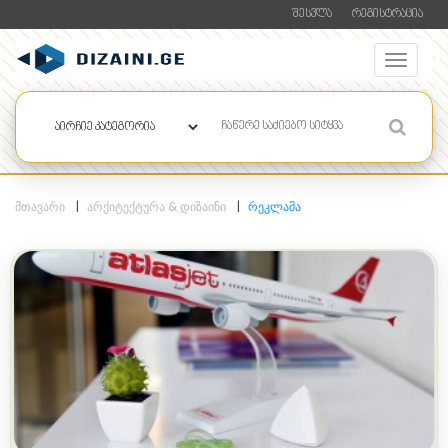
ᲨᲔᲡᲕᲚᲐ
ᲠᲔᲒᲘᲡᲢᲠᲐᲪᲘᲐ
ᲛᲗᲐᲕᲐᲠᲘ
ᲐᲠᲥᲘᲢᲔᲥᲢᲣᲠᲐ & ᲓᲘᲖᲐᲘᲜᲘ
ᲠᲔᲙᲚᲐᲛᲐ