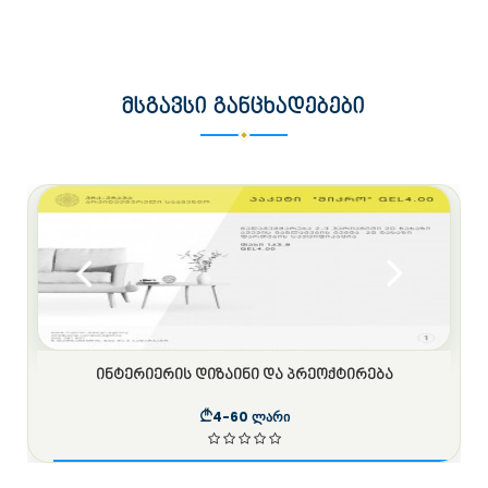
ᲛᲡᲒᲐᲕᲡᲘ ᲒᲐᲜᲪᲮᲐᲓᲔᲑᲔᲑᲘ
ᲘᲜᲢᲔᲠᲘᲔᲠᲘᲡ ᲓᲘᲖᲐᲘᲜᲘ ᲓᲐ ᲞᲠᲔᲝᲥᲢᲘᲠᲔᲑᲐ
4-60 ლარი