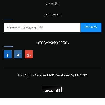
ᲙᲝᲜᲢᲐᲥᲢᲘ
ᲒᲐᲛᲝᲬᲔᲠᲐ
ᲒᲐᲛᲝᲬᲔᲠᲐ
ᲡᲝᲪᲘᲐᲚᲣᲠᲘ ᲛᲔᲓᲘᲐ
© All Rights Reserved 2017 Developed By
UNICODE