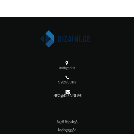
თბილისი
592903113
INFO@DIZAINI.GE
ᲩᲕᲔᲜ ᲨᲔᲡᲐᲮᲔᲑ
ᲡᲘᲐᲮᲚᲔᲔᲑᲘ