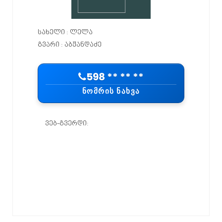
სახელი : ლელა
გვარი : აბჟანდაძე
598 ** ** **
ᲜᲝᲛᲠᲘᲡ ᲜᲐᲮᲕᲐ
ვებ-გვერდი:
შეაფასე