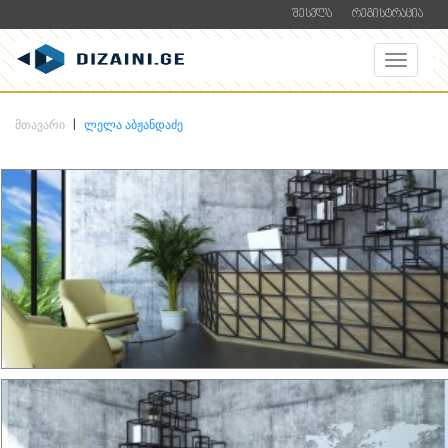
ᲨᲔᲡᲕᲚᲐ
ᲠᲔᲒᲘᲡᲢᲠᲐᲪᲘᲐ
ᲛᲗᲐᲕᲐᲠᲘ
ᲚᲔᲚᲐ ᲐᲑᲟᲐᲜᲓᲐᲫᲔ