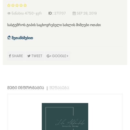
ᲜᲐᲜᲐᲮᲘᲐ 4750-ᲯᲔᲠ
ID :
271707
SEP 28, 2019
სასტუმროს ტიპის საცხოვრებელი სახლის მიმღები ოთახი
შეთანხმებით
SHARE
TWEET
GOOGLE+
ᲛᲔᲢᲘ ᲘᲜᲤᲝᲠᲛᲐᲪᲘᲐ
ᲨᲔᲤᲐᲡᲔᲑᲐ