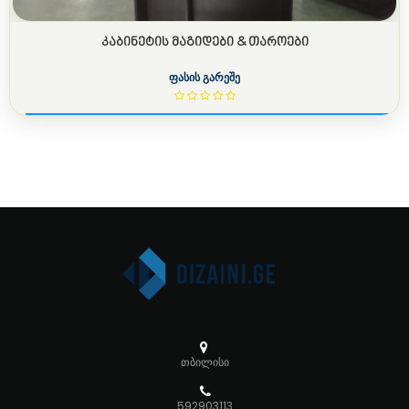
ᲙᲐᲑᲘᲜᲔᲢᲘᲡ ᲛᲐᲒᲘᲓᲔᲑᲘ & ᲗᲐᲠᲝᲔᲑᲘ
ფასის გარეშე
თბილისი
592903113