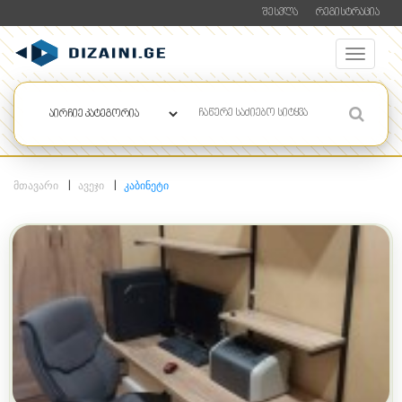
ᲨᲔᲡᲕᲚᲐ
ᲠᲔᲒᲘᲡᲢᲠᲐᲪᲘᲐ
ᲛᲗᲐᲕᲐᲠᲘ
ᲐᲕᲔᲯᲘ
ᲙᲐᲑᲘᲜᲔᲢᲘ