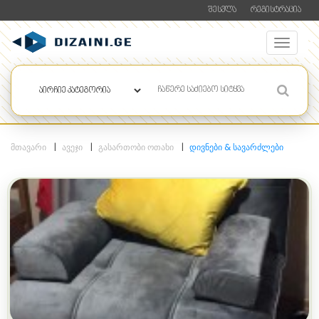
ᲨᲔᲡᲕᲚᲐ
ᲠᲔᲒᲘᲡᲢᲠᲐᲪᲘᲐ
ᲛᲗᲐᲕᲐᲠᲘ
ᲐᲕᲔᲯᲘ
ᲒᲐᲡᲐᲠᲗᲝᲑᲘ ᲝᲗᲐᲮᲘ
ᲓᲘᲕᲜᲔᲑᲘ & ᲡᲐᲕᲐᲠᲫᲚᲔᲑᲘ