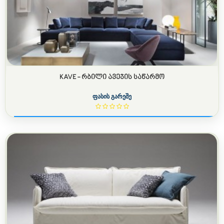
KAVE - ᲠᲑᲘᲚᲘ ᲐᲕᲔᲯᲘᲡ ᲡᲐᲬᲐᲠᲛᲝ
ფასის გარეშე