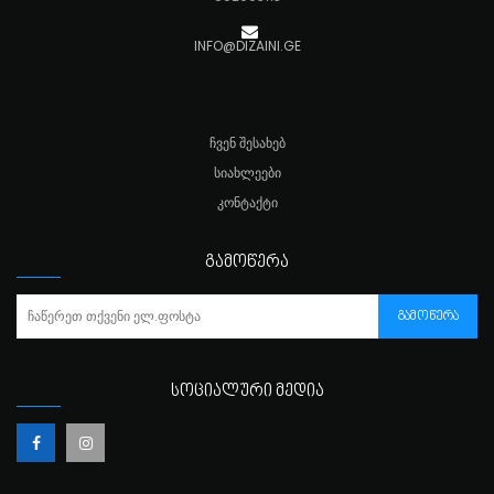
INFO@DIZAINI.GE
ᲩᲕᲔᲜ ᲨᲔᲡᲐᲮᲔᲑ
ᲡᲘᲐᲮᲚᲔᲔᲑᲘ
ᲙᲝᲜᲢᲐᲥᲢᲘ
ᲒᲐᲛᲝᲬᲔᲠᲐ
ᲒᲐᲛᲝᲬᲔᲠᲐ
ᲡᲝᲪᲘᲐᲚᲣᲠᲘ ᲛᲔᲓᲘᲐ