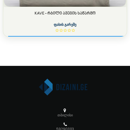
KAVE - ᲠᲑᲘᲚᲘ ᲐᲕᲔᲯᲘᲡ ᲡᲐᲬᲐᲠᲛᲝ
ფასის გარეშე
თბილისი
592903113