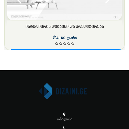
ᲘᲜᲢᲔᲠᲘᲔᲠᲘᲡ ᲓᲘᲖᲐᲘᲜᲘ ᲓᲐ ᲞᲠᲔᲝᲥᲢᲘᲠᲔᲑᲐ
4-60 ლარი
თბილისი