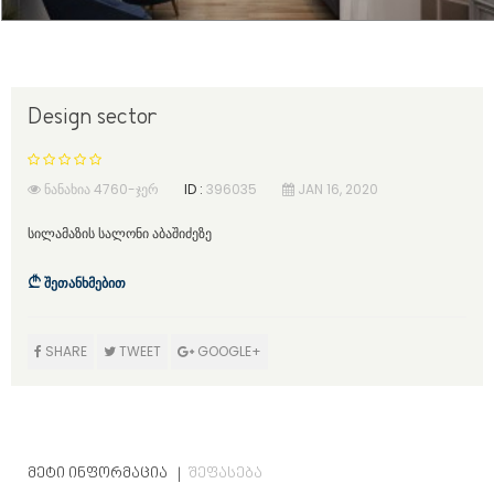
Design sector
ᲜᲐᲜᲐᲮᲘᲐ 4760-ᲯᲔᲠ
ID :
396035
JAN 16, 2020
სილამაზის სალონი აბაშიძეზე
შეთანხმებით
SHARE
TWEET
GOOGLE+
ᲛᲔᲢᲘ ᲘᲜᲤᲝᲠᲛᲐᲪᲘᲐ
ᲨᲔᲤᲐᲡᲔᲑᲐ