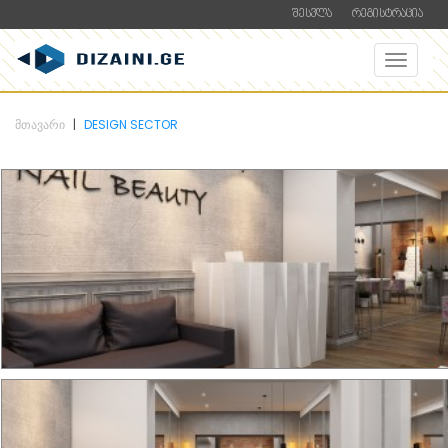
ᲨᲔᲡᲕᲚᲐ
ᲠᲔᲒᲘᲡᲢᲠᲐᲪᲘᲐ
ᲛᲗᲐᲕᲐᲠᲘ
DESIGN SECTOR