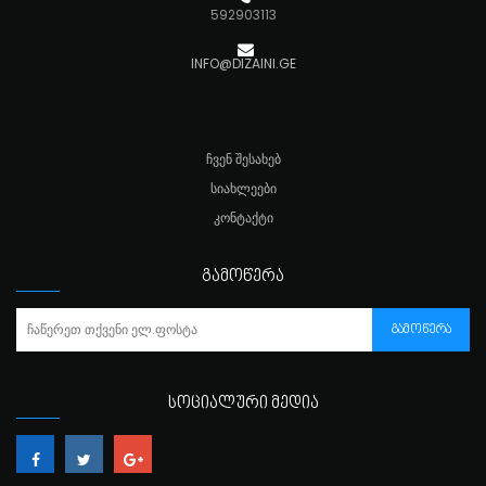
592903113
INFO@DIZAINI.GE
ᲩᲕᲔᲜ ᲨᲔᲡᲐᲮᲔᲑ
ᲡᲘᲐᲮᲚᲔᲔᲑᲘ
ᲙᲝᲜᲢᲐᲥᲢᲘ
ᲒᲐᲛᲝᲬᲔᲠᲐ
ᲒᲐᲛᲝᲬᲔᲠᲐ
ᲡᲝᲪᲘᲐᲚᲣᲠᲘ ᲛᲔᲓᲘᲐ