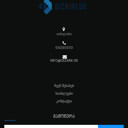
თბილისი
592903113
INFO@DIZAINI.GE
ᲩᲕᲔᲜ ᲨᲔᲡᲐᲮᲔᲑ
ᲡᲘᲐᲮᲚᲔᲔᲑᲘ
ᲙᲝᲜᲢᲐᲥᲢᲘ
ᲒᲐᲛᲝᲬᲔᲠᲐ