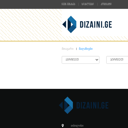
ᲩᲕᲔᲜ ᲨᲔᲡᲐᲮᲔᲑ
ᲡᲘᲐᲮᲚᲔᲔᲑᲘ
Კ
ᲛᲗᲐᲕᲐᲠᲘ
ᲛᲐᲦᲐᲖᲘᲔᲑᲘ