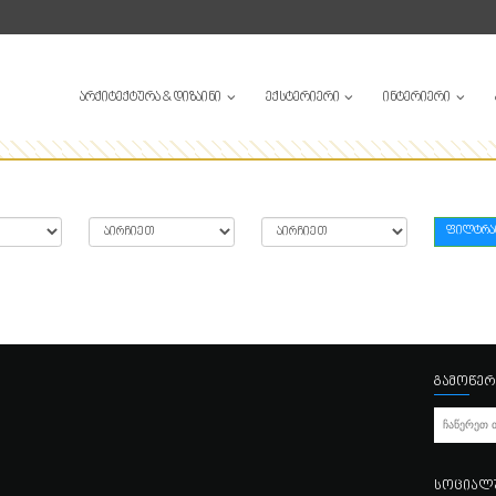
ᲝᲜᲢᲐᲥᲢᲘ
ᲐᲠᲥᲘᲢᲔᲥᲢᲣᲠᲐ & ᲓᲘᲖᲐᲘᲜᲘ
ᲔᲥᲡᲢ