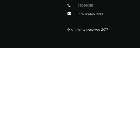
თბილისი
592903113
INFO@DIZAINI.GE
© All Rights Reserved 2017