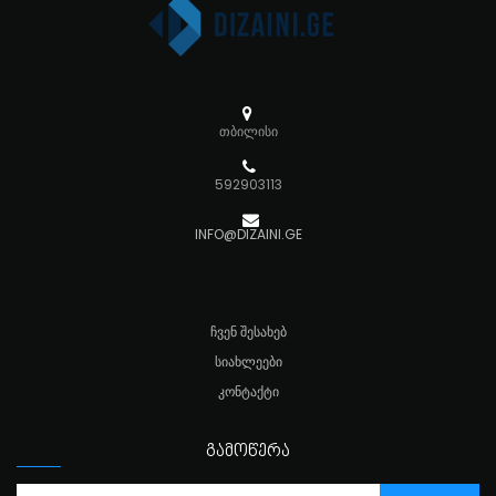
თბილისი
592903113
INFO@DIZAINI.GE
ᲩᲕᲔᲜ ᲨᲔᲡᲐᲮᲔᲑ
ᲡᲘᲐᲮᲚᲔᲔᲑᲘ
ᲙᲝᲜᲢᲐᲥᲢᲘ
ᲒᲐᲛᲝᲬᲔᲠᲐ